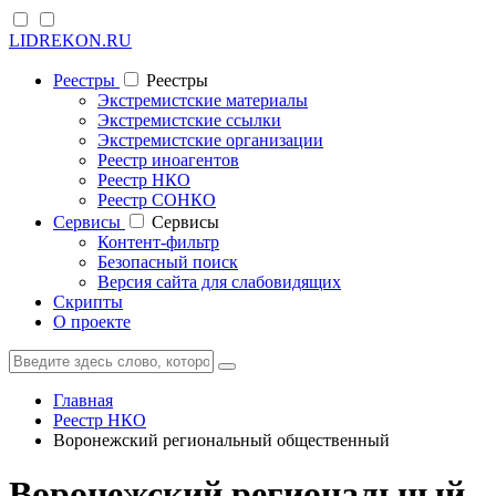
LIDREKON.RU
Реестры
Реестры
Экстремистские материалы
Экстремистские ссылки
Экстремистские организации
Реестр иноагентов
Реестр НКО
Реестр СОНКО
Cервисы
Cервисы
Контент-фильтр
Безопасный поиск
Версия сайта для слабовидящих
Скрипты
О проекте
Главная
Реестр НКО
Воронежский региональный общественный
Воронежский региональный