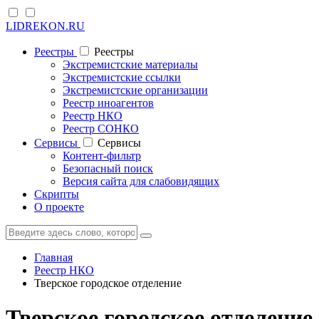
LIDREKON.RU
Реестры
Реестры
Экстремистские материалы
Экстремистские ссылки
Экстремистские организации
Реестр иноагентов
Реестр НКО
Реестр СОНКО
Cервисы
Cервисы
Контент-фильтр
Безопасный поиск
Версия сайта для слабовидящих
Скрипты
О проекте
Главная
Реестр НКО
Тверское городское отделение
Тверское городское отделение