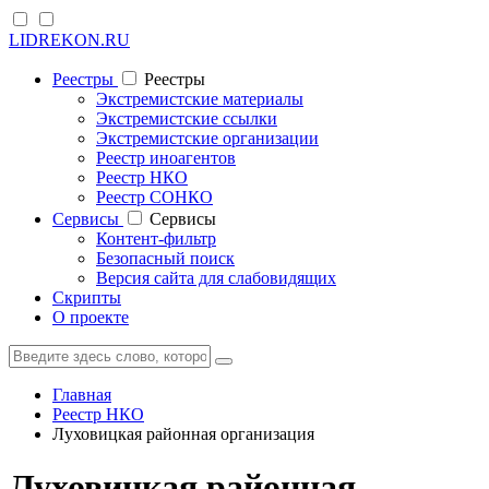
LIDREKON.RU
Реестры
Реестры
Экстремистские материалы
Экстремистские ссылки
Экстремистские организации
Реестр иноагентов
Реестр НКО
Реестр СОНКО
Cервисы
Cервисы
Контент-фильтр
Безопасный поиск
Версия сайта для слабовидящих
Скрипты
О проекте
Главная
Реестр НКО
Луховицкая районная организация
Луховицкая районная