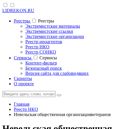
LIDREKON.RU
Реестры
Реестры
Экстремистские материалы
Экстремистские ссылки
Экстремистские организации
Реестр иноагентов
Реестр НКО
Реестр СОНКО
Cервисы
Cервисы
Контент-фильтр
Безопасный поиск
Версия сайта для слабовидящих
Скрипты
О проекте
Главная
Реестр НКО
Невельская общественная организацияветеранов
Невельская общественная