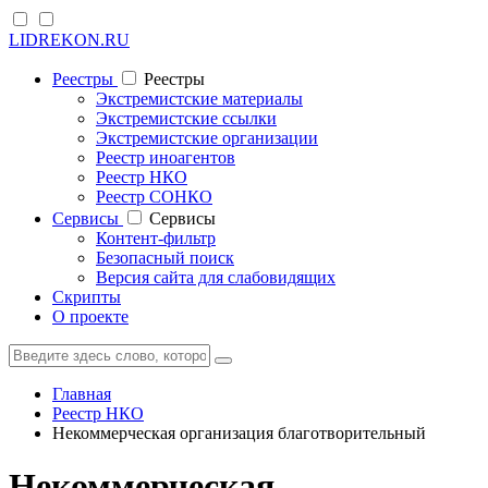
LIDREKON.RU
Реестры
Реестры
Экстремистские материалы
Экстремистские ссылки
Экстремистские организации
Реестр иноагентов
Реестр НКО
Реестр СОНКО
Cервисы
Cервисы
Контент-фильтр
Безопасный поиск
Версия сайта для слабовидящих
Скрипты
О проекте
Главная
Реестр НКО
Некоммерческая организация благотворительный
Некоммерческая