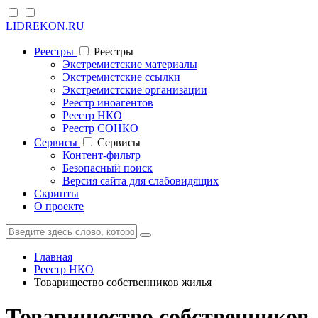
LIDREKON.RU
Реестры
Реестры
Экстремистские материалы
Экстремистские ссылки
Экстремистские организации
Реестр иноагентов
Реестр НКО
Реестр СОНКО
Cервисы
Cервисы
Контент-фильтр
Безопасный поиск
Версия сайта для слабовидящих
Скрипты
О проекте
Главная
Реестр НКО
Товарищество собственников жилья
Товарищество собственников