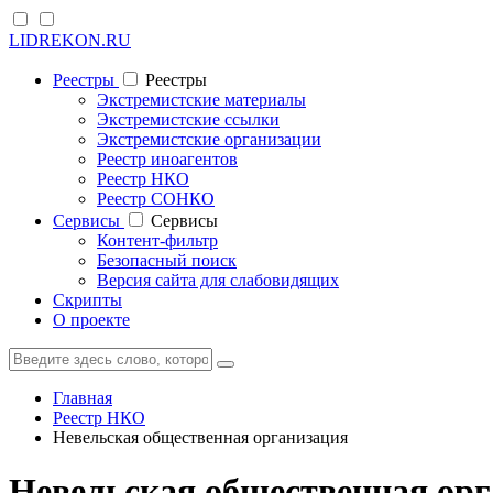
LIDREKON.RU
Реестры
Реестры
Экстремистские материалы
Экстремистские ссылки
Экстремистские организации
Реестр иноагентов
Реестр НКО
Реестр СОНКО
Cервисы
Cервисы
Контент-фильтр
Безопасный поиск
Версия сайта для слабовидящих
Скрипты
О проекте
Главная
Реестр НКО
Невельская общественная организация
Невельская общественная орг