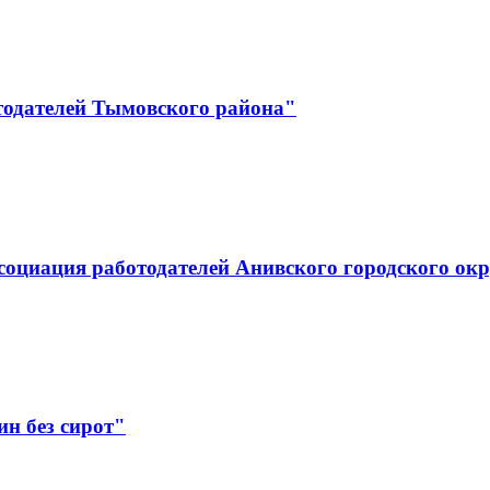
тодателей Тымовского района"
социация работодателей Анивского городского ок
н без сирот"