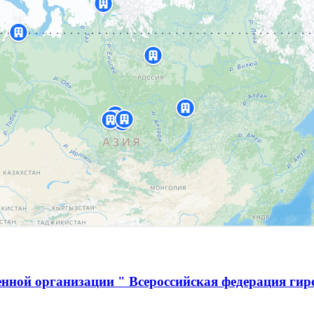
нной организации " Всероссийская федерация гир