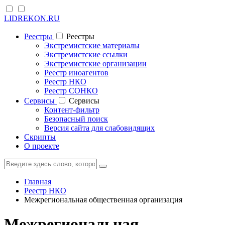
LIDREKON.RU
Реестры
Реестры
Экстремистские материалы
Экстремистские ссылки
Экстремистские организации
Реестр иноагентов
Реестр НКО
Реестр СОНКО
Cервисы
Cервисы
Контент-фильтр
Безопасный поиск
Версия сайта для слабовидящих
Скрипты
О проекте
Главная
Реестр НКО
Межрегиональная общественная организация
Межрегиональная