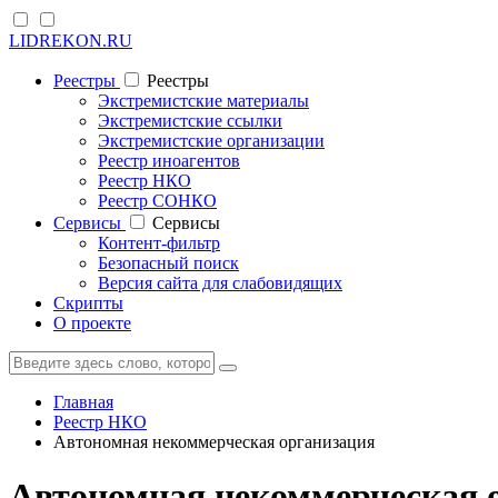
LIDREKON.RU
Реестры
Реестры
Экстремистские материалы
Экстремистские ссылки
Экстремистские организации
Реестр иноагентов
Реестр НКО
Реестр СОНКО
Cервисы
Cервисы
Контент-фильтр
Безопасный поиск
Версия сайта для слабовидящих
Скрипты
О проекте
Главная
Реестр НКО
Автономная некоммерческая организация
Автономная некоммерческая о