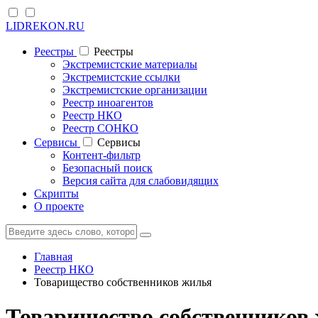
LIDREKON.RU
Реестры
Реестры
Экстремистские материалы
Экстремистские ссылки
Экстремистские организации
Реестр иноагентов
Реестр НКО
Реестр СОНКО
Cервисы
Cервисы
Контент-фильтр
Безопасный поиск
Версия сайта для слабовидящих
Скрипты
О проекте
Главная
Реестр НКО
Товарищество собственников жилья
Товарищество собственников