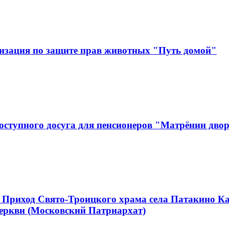
изация по защите прав животных "Путь домой"
оступного досуга для пенсионеров "Матрёнин дво
 Приход Свято-Троицкого храма села Патакино К
еркви (Московский Патриархат)