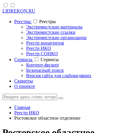
LIDREKON.RU
Реестры
Реестры
Экстремистские материалы
Экстремистские ссылки
Экстремистские организации
Реестр иноагентов
Реестр НКО
Реестр СОНКО
Cервисы
Cервисы
Контент-фильтр
Безопасный поиск
Версия сайта для слабовидящих
Скрипты
О проекте
Главная
Реестр НКО
Ростовское областное отделение
Ростовское областное