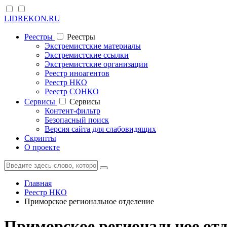
LIDREKON.RU
Реестры
Реестры
Экстремистские материалы
Экстремистские ссылки
Экстремистские организации
Реестр иноагентов
Реестр НКО
Реестр СОНКО
Cервисы
Cервисы
Контент-фильтр
Безопасный поиск
Версия сайта для слабовидящих
Скрипты
О проекте
Главная
Реестр НКО
Приморское региональное отделение
Приморское региональное от