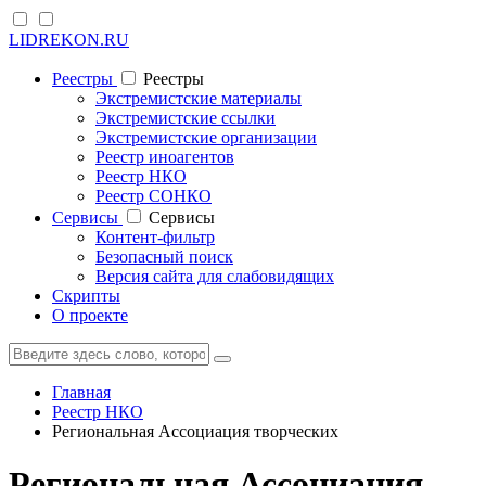
LIDREKON.RU
Реестры
Реестры
Экстремистские материалы
Экстремистские ссылки
Экстремистские организации
Реестр иноагентов
Реестр НКО
Реестр СОНКО
Cервисы
Cервисы
Контент-фильтр
Безопасный поиск
Версия сайта для слабовидящих
Скрипты
О проекте
Главная
Реестр НКО
Региональная Ассоциация творческих
Региональная Ассоциация