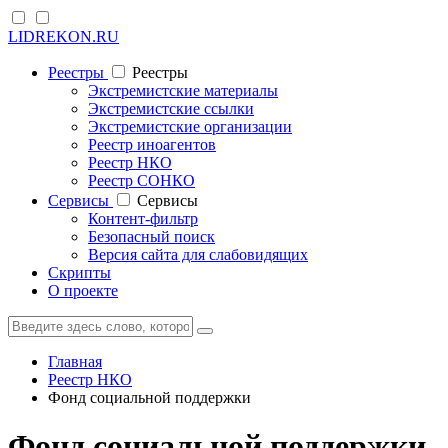
LIDREKON.RU
Реестры
Реестры
Экстремистские материалы
Экстремистские ссылки
Экстремистские организации
Реестр иноагентов
Реестр НКО
Реестр СОНКО
Cервисы
Cервисы
Контент-фильтр
Безопасный поиск
Версия сайта для слабовидящих
Скрипты
О проекте
Главная
Реестр НКО
Фонд социальной поддержки
Фонд социальной поддержки