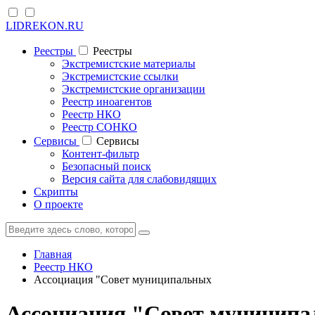
LIDREKON.RU
Реестры
Реестры
Экстремистские материалы
Экстремистские ссылки
Экстремистские организации
Реестр иноагентов
Реестр НКО
Реестр СОНКО
Cервисы
Cервисы
Контент-фильтр
Безопасный поиск
Версия сайта для слабовидящих
Скрипты
О проекте
Главная
Реестр НКО
Ассоциация "Совет муниципальных
Ассоциация "Совет муниципа