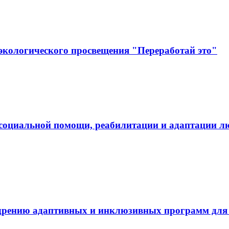
экологического просвещения "Переработай это"
социальной помощи, реабилитации и адаптации л
дрению адаптивных и инклюзивных программ для л