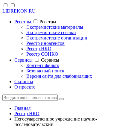
LIDREKON.RU
Реестры
Реестры
Экстремистские материалы
Экстремистские ссылки
Экстремистские организации
Реестр иноагентов
Реестр НКО
Реестр СОНКО
Cервисы
Cервисы
Контент-фильтр
Безопасный поиск
Версия сайта для слабовидящих
Скрипты
О проекте
Главная
Реестр НКО
Негосударственное учреждение научно-
исследовательский