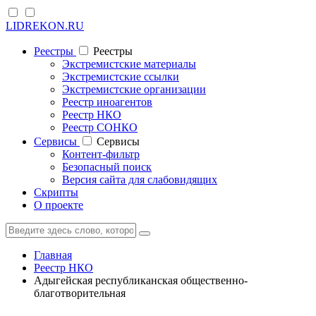
LIDREKON.RU
Реестры
Реестры
Экстремистские материалы
Экстремистские ссылки
Экстремистские организации
Реестр иноагентов
Реестр НКО
Реестр СОНКО
Cервисы
Cервисы
Контент-фильтр
Безопасный поиск
Версия сайта для слабовидящих
Скрипты
О проекте
Главная
Реестр НКО
Адыгейская республиканская общественно-
благотворительная