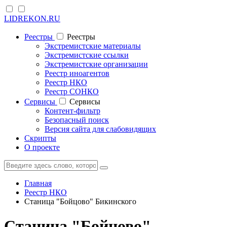
LIDREKON.RU
Реестры
Реестры
Экстремистские материалы
Экстремистские ссылки
Экстремистские организации
Реестр иноагентов
Реестр НКО
Реестр СОНКО
Cервисы
Cервисы
Контент-фильтр
Безопасный поиск
Версия сайта для слабовидящих
Скрипты
О проекте
Главная
Реестр НКО
Станица "Бойцово" Бикинского
Станица "Бойцово"