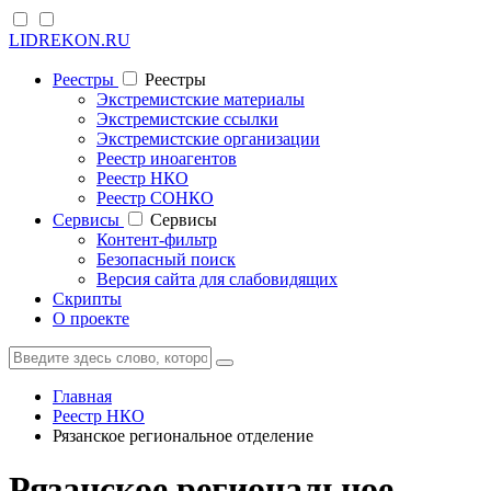
LIDREKON.RU
Реестры
Реестры
Экстремистские материалы
Экстремистские ссылки
Экстремистские организации
Реестр иноагентов
Реестр НКО
Реестр СОНКО
Cервисы
Cервисы
Контент-фильтр
Безопасный поиск
Версия сайта для слабовидящих
Скрипты
О проекте
Главная
Реестр НКО
Рязанское региональное отделение
Рязанское региональное