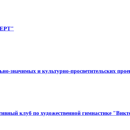
ПЕРТ"
ьно-значимых и культурно-просветительских прое
ивный клуб по художественной гимнастике "Викт