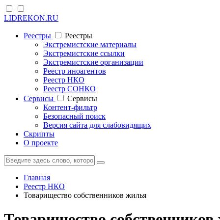
LIDREKON.RU
Реестры
Реестры
Экстремистские материалы
Экстремистские ссылки
Экстремистские организации
Реестр иноагентов
Реестр НКО
Реестр СОНКО
Cервисы
Cервисы
Контент-фильтр
Безопасный поиск
Версия сайта для слабовидящих
Скрипты
О проекте
Главная
Реестр НКО
Товарищество собственников жилья
Товарищество собственников