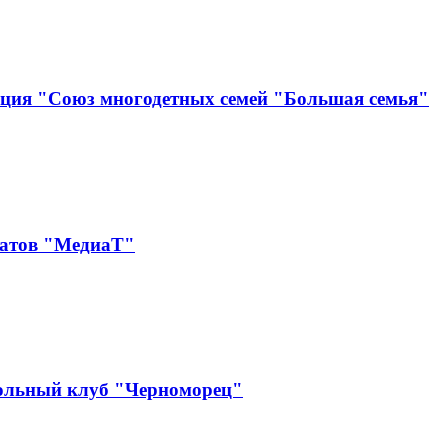
ация "Союз многодетных семей "Большая семья"
катов "МедиаТ"
ольный клуб "Черноморец"