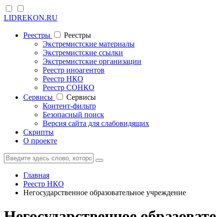
LIDREKON.RU
Реестры
Реестры
Экстремистские материалы
Экстремистские ссылки
Экстремистские организации
Реестр иноагентов
Реестр НКО
Реестр СОНКО
Cервисы
Cервисы
Контент-фильтр
Безопасный поиск
Версия сайта для слабовидящих
Скрипты
О проекте
Главная
Реестр НКО
Негосударственное образовательное учреждение
Негосударственное образов