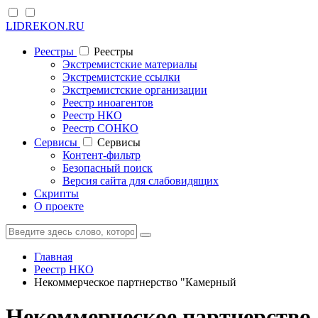
LIDREKON.RU
Реестры
Реестры
Экстремистские материалы
Экстремистские ссылки
Экстремистские организации
Реестр иноагентов
Реестр НКО
Реестр СОНКО
Cервисы
Cервисы
Контент-фильтр
Безопасный поиск
Версия сайта для слабовидящих
Скрипты
О проекте
Главная
Реестр НКО
Некоммерческое партнерство "Камерный
Некоммерческое партнерство