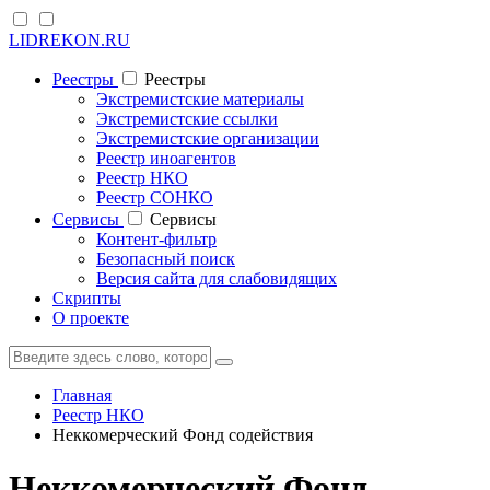
LIDREKON.RU
Реестры
Реестры
Экстремистские материалы
Экстремистские ссылки
Экстремистские организации
Реестр иноагентов
Реестр НКО
Реестр СОНКО
Cервисы
Cервисы
Контент-фильтр
Безопасный поиск
Версия сайта для слабовидящих
Скрипты
О проекте
Главная
Реестр НКО
Неккомерческий Фонд содействия
Неккомерческий Фонд