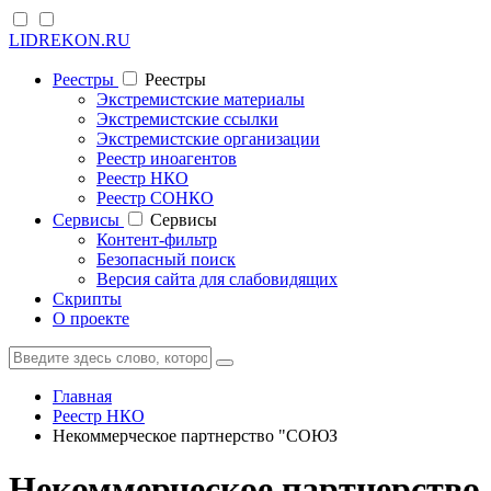
LIDREKON.RU
Реестры
Реестры
Экстремистские материалы
Экстремистские ссылки
Экстремистские организации
Реестр иноагентов
Реестр НКО
Реестр СОНКО
Cервисы
Cервисы
Контент-фильтр
Безопасный поиск
Версия сайта для слабовидящих
Скрипты
О проекте
Главная
Реестр НКО
Некоммерческое партнерство "СОЮЗ
Некоммерческое партнер