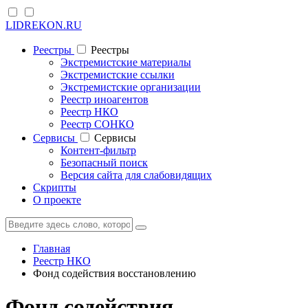
LIDREKON.RU
Реестры
Реестры
Экстремистские материалы
Экстремистские ссылки
Экстремистские организации
Реестр иноагентов
Реестр НКО
Реестр СОНКО
Cервисы
Cервисы
Контент-фильтр
Безопасный поиск
Версия сайта для слабовидящих
Скрипты
О проекте
Главная
Реестр НКО
Фонд содействия восстановлению
Фонд содействия