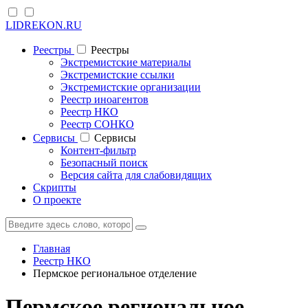
LIDREKON.RU
Реестры
Реестры
Экстремистские материалы
Экстремистские ссылки
Экстремистские организации
Реестр иноагентов
Реестр НКО
Реестр СОНКО
Cервисы
Cервисы
Контент-фильтр
Безопасный поиск
Версия сайта для слабовидящих
Скрипты
О проекте
Главная
Реестр НКО
Пермское региональное отделение
Пермское региональное