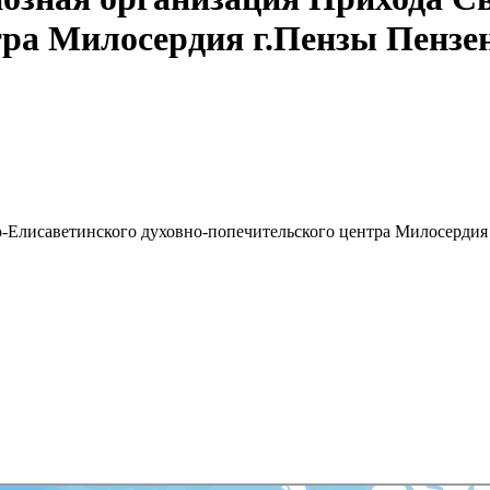
тра Милосердия г.Пензы Пензе
о-Елисаветинского духовно-попечительского центра Милосерди