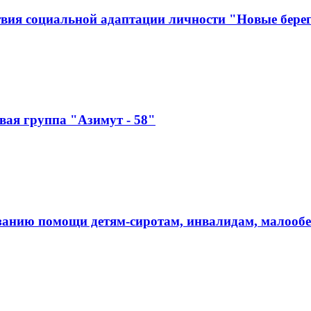
твия социальной адаптации личности "Новые бере
ая группа "Азимут - 58"
занию помощи детям-сиротам, инвалидам, малооб