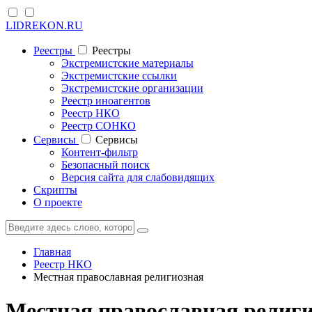
LIDREKON.RU
Реестры
Реестры
Экстремистские материалы
Экстремистские ссылки
Экстремистские организации
Реестр иноагентов
Реестр НКО
Реестр СОНКО
Cервисы
Cервисы
Контент-фильтр
Безопасный поиск
Версия сайта для слабовидящих
Скрипты
О проекте
Главная
Реестр НКО
Местная православная религиозная
Местная православная религи