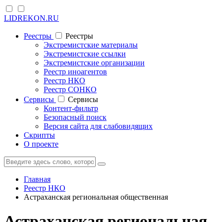
LIDREKON.RU
Реестры
Реестры
Экстремистские материалы
Экстремистские ссылки
Экстремистские организации
Реестр иноагентов
Реестр НКО
Реестр СОНКО
Cервисы
Cервисы
Контент-фильтр
Безопасный поиск
Версия сайта для слабовидящих
Скрипты
О проекте
Главная
Реестр НКО
Астраханская региональная общественная
Астраханская региональная