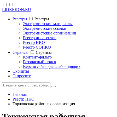
LIDREKON.RU
Реестры
Реестры
Экстремистские материалы
Экстремистские ссылки
Экстремистские организации
Реестр иноагентов
Реестр НКО
Реестр СОНКО
Cервисы
Cервисы
Контент-фильтр
Безопасный поиск
Версия сайта для слабовидящих
Скрипты
О проекте
Главная
Реестр НКО
Торжокская районная организация
Торжокская районная