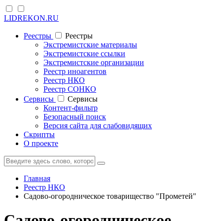
LIDREKON.RU
Реестры
Реестры
Экстремистские материалы
Экстремистские ссылки
Экстремистские организации
Реестр иноагентов
Реестр НКО
Реестр СОНКО
Cервисы
Cервисы
Контент-фильтр
Безопасный поиск
Версия сайта для слабовидящих
Скрипты
О проекте
Главная
Реестр НКО
Садово-огородническое товарищество "Прометей"
Садово-огородническое