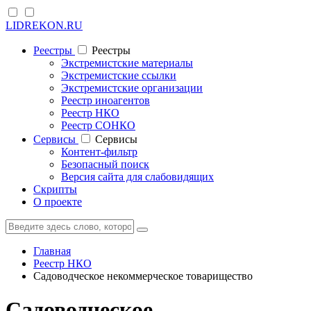
LIDREKON.RU
Реестры
Реестры
Экстремистские материалы
Экстремистские ссылки
Экстремистские организации
Реестр иноагентов
Реестр НКО
Реестр СОНКО
Cервисы
Cервисы
Контент-фильтр
Безопасный поиск
Версия сайта для слабовидящих
Скрипты
О проекте
Главная
Реестр НКО
Садоводческое некоммерческое товарищество
Садоводческое