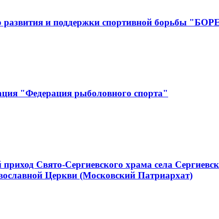
р развития и поддержки спортивной борьбы "БОР
ация "Федерация рыболовного спорта"
приход Свято-Сергиевского храма села Сергиевск
вославной Церкви (Московский Патриархат)