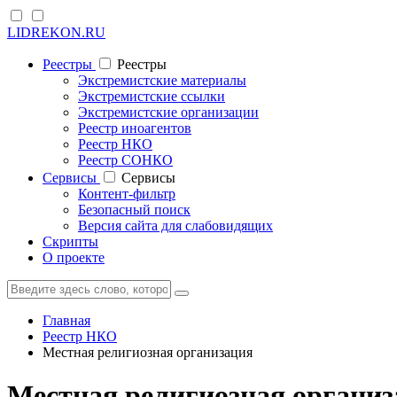
LIDREKON.RU
Реестры
Реестры
Экстремистские материалы
Экстремистские ссылки
Экстремистские организации
Реестр иноагентов
Реестр НКО
Реестр СОНКО
Cервисы
Cервисы
Контент-фильтр
Безопасный поиск
Версия сайта для слабовидящих
Скрипты
О проекте
Главная
Реестр НКО
Местная религиозная организация
Местная религиозная организ