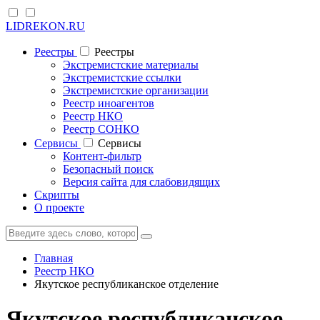
LIDREKON.RU
Реестры
Реестры
Экстремистские материалы
Экстремистские ссылки
Экстремистские организации
Реестр иноагентов
Реестр НКО
Реестр СОНКО
Cервисы
Cервисы
Контент-фильтр
Безопасный поиск
Версия сайта для слабовидящих
Скрипты
О проекте
Главная
Реестр НКО
Якутское республиканское отделение
Якутское республиканское