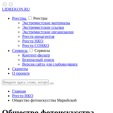
LIDREKON.RU
Реестры
Реестры
Экстремистские материалы
Экстремистские ссылки
Экстремистские организации
Реестр иноагентов
Реестр НКО
Реестр СОНКО
Cервисы
Cервисы
Контент-фильтр
Безопасный поиск
Версия сайта для слабовидящих
Скрипты
О проекте
Главная
Реестр НКО
Общество фотоискусства Марийской
Общество фотоискусства