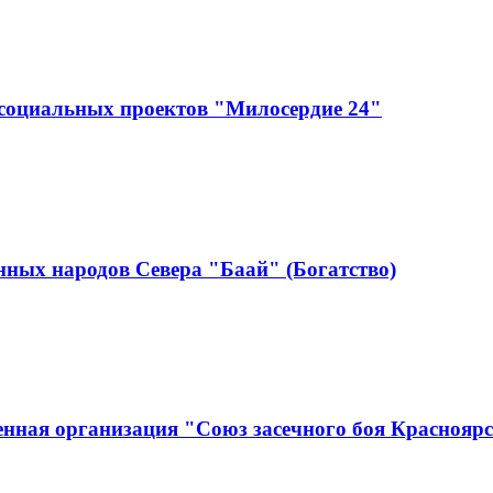
социальных проектов "Милосердие 24"
ных народов Севера "Баай" (Богатство)
нная организация "Союз засечного боя Краснояр