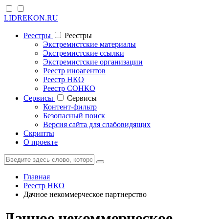
LIDREKON.RU
Реестры
Реестры
Экстремистские материалы
Экстремистские ссылки
Экстремистские организации
Реестр иноагентов
Реестр НКО
Реестр СОНКО
Cервисы
Cервисы
Контент-фильтр
Безопасный поиск
Версия сайта для слабовидящих
Скрипты
О проекте
Главная
Реестр НКО
Дачное некоммерческое партнерство
Дачное некоммерческое