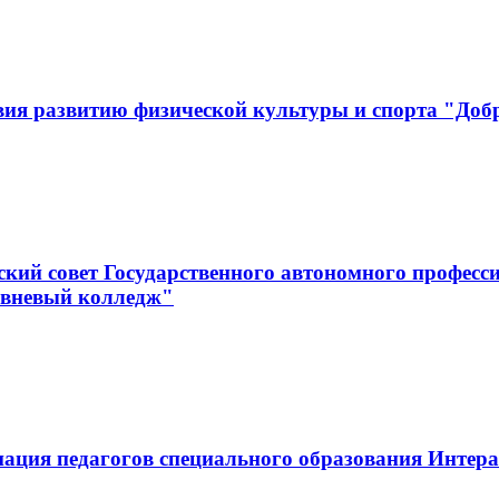
вия развитию физической культуры и спорта "Доб
кий совет Государственного автономного професс
овневый колледж"
иация педагогов специального образования Инте