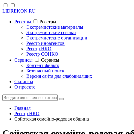
LIDREKON.RU
Реестры
Реестры
Экстремистские материалы
Экстремистские ссылки
Экстремистские организации
Реестр иноагентов
Реестр НКО
Реестр СОНКО
Cервисы
Cервисы
Контент-фильтр
Безопасный поиск
Версия сайта для слабовидящих
Скрипты
О проекте
Главная
Реестр НКО
Сойотская семейно-родовая община
Сойотская семейно-родов