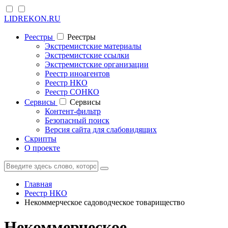
LIDREKON.RU
Реестры
Реестры
Экстремистские материалы
Экстремистские ссылки
Экстремистские организации
Реестр иноагентов
Реестр НКО
Реестр СОНКО
Cервисы
Cервисы
Контент-фильтр
Безопасный поиск
Версия сайта для слабовидящих
Скрипты
О проекте
Главная
Реестр НКО
Некоммерческое садоводческое товарищество
Некоммерческое