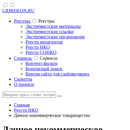
LIDREKON.RU
Реестры
Реестры
Экстремистские материалы
Экстремистские ссылки
Экстремистские организации
Реестр иноагентов
Реестр НКО
Реестр СОНКО
Cервисы
Cервисы
Контент-фильтр
Безопасный поиск
Версия сайта для слабовидящих
Скрипты
О проекте
Главная
Реестр НКО
Дачное некоммерческое товарищество
Дачное некоммерческое