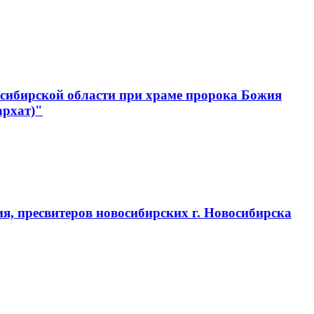
сибирской области при храме пророка Божия
архат)"
, пресвитеров новосибирских г. Новосибирска