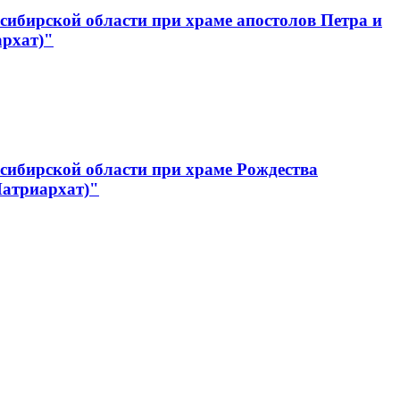
ибирской области при храме апостолов Петра и
архат)"
сибирской области при храме Рождества
Патриархат)"