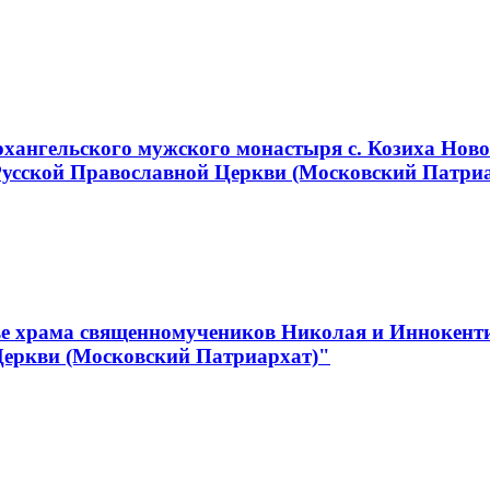
хангельского мужского монастыря с. Козиха Ново
Русской Православной Церкви (Московский Патри
е храма священномучеников Николая и Иннокентия
Церкви (Московский Патриархат)"