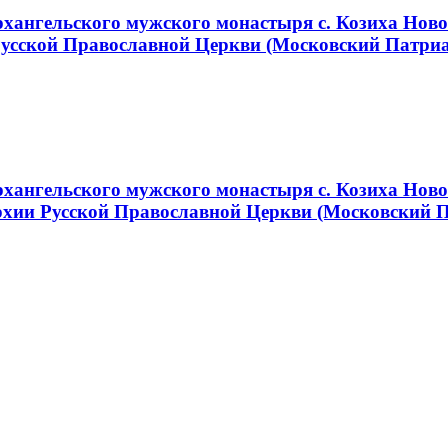
ангельского мужского монастыря с. Козиха Новос
Русской Православной Церкви (Московский Патри
хангельского мужского монастыря с. Козиха Ново
хии Русской Православной Церкви (Московский 