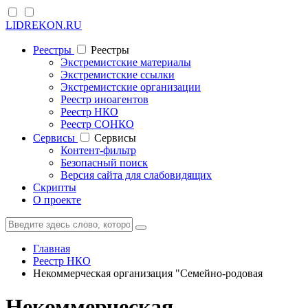
LIDREKON.RU
Реестры
Реестры
Экстремистские материалы
Экстремистские ссылки
Экстремистские организации
Реестр иноагентов
Реестр НКО
Реестр СОНКО
Cервисы
Cервисы
Контент-фильтр
Безопасный поиск
Версия сайта для слабовидящих
Скрипты
О проекте
Главная
Реестр НКО
Некоммерческая организация "Семейно-родовая
Некоммерческая