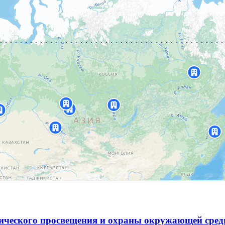
гического просвещения и охраны окружающей сре