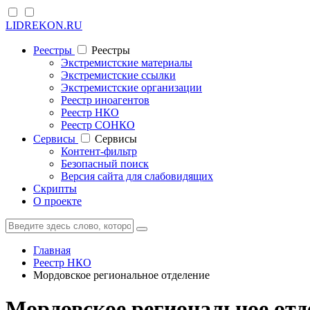
LIDREKON.RU
Реестры
Реестры
Экстремистские материалы
Экстремистские ссылки
Экстремистские организации
Реестр иноагентов
Реестр НКО
Реестр СОНКО
Cервисы
Cервисы
Контент-фильтр
Безопасный поиск
Версия сайта для слабовидящих
Скрипты
О проекте
Главная
Реестр НКО
Мордовское региональное отделение
Мордовское региональное от