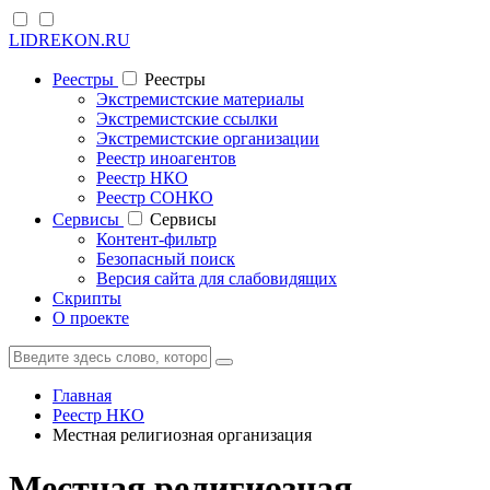
LIDREKON.RU
Реестры
Реестры
Экстремистские материалы
Экстремистские ссылки
Экстремистские организации
Реестр иноагентов
Реестр НКО
Реестр СОНКО
Cервисы
Cервисы
Контент-фильтр
Безопасный поиск
Версия сайта для слабовидящих
Скрипты
О проекте
Главная
Реестр НКО
Местная религиозная организация
Местная религиозная