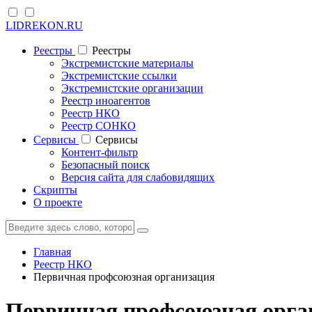
LIDREKON.RU
Реестры
Реестры
Экстремистские материалы
Экстремистские ссылки
Экстремистские организации
Реестр иноагентов
Реестр НКО
Реестр СОНКО
Cервисы
Cервисы
Контент-фильтр
Безопасный поиск
Версия сайта для слабовидящих
Скрипты
О проекте
Главная
Реестр НКО
Первичная профсоюзная организация
Первичная профсоюзная орга