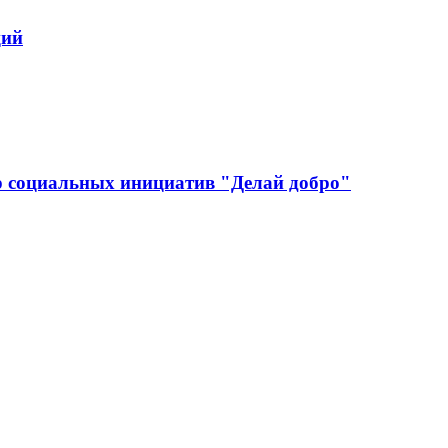
ций
р социальных инициатив "Делай добро"