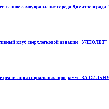
ественное самоуправление города Димитровграда
ртивный клуб сверхлегковой авиации "УЛПОЛЕТ"
ижение реализации социальных программ "ЗА