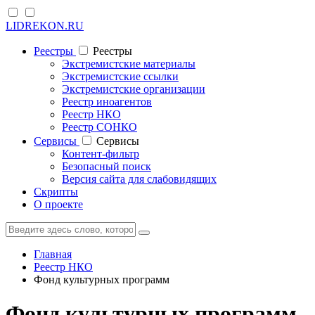
LIDREKON.RU
Реестры
Реестры
Экстремистские материалы
Экстремистские ссылки
Экстремистские организации
Реестр иноагентов
Реестр НКО
Реестр СОНКО
Cервисы
Cервисы
Контент-фильтр
Безопасный поиск
Версия сайта для слабовидящих
Скрипты
О проекте
Главная
Реестр НКО
Фонд культурных программ
Фонд культурных программ