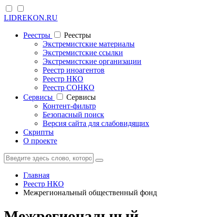
LIDREKON.RU
Реестры
Реестры
Экстремистские материалы
Экстремистские ссылки
Экстремистские организации
Реестр иноагентов
Реестр НКО
Реестр СОНКО
Cервисы
Cервисы
Контент-фильтр
Безопасный поиск
Версия сайта для слабовидящих
Скрипты
О проекте
Главная
Реестр НКО
Межрегиональный общественный фонд
Межрегиональный