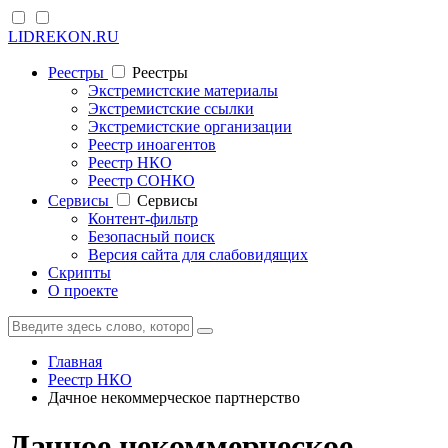
LIDREKON.RU
Реестры
Реестры
Экстремистские материалы
Экстремистские ссылки
Экстремистские организации
Реестр иноагентов
Реестр НКО
Реестр СОНКО
Cервисы
Cервисы
Контент-фильтр
Безопасный поиск
Версия сайта для слабовидящих
Скрипты
О проекте
Главная
Реестр НКО
Дачное некоммерческое партнерство
Дачное некоммерческое