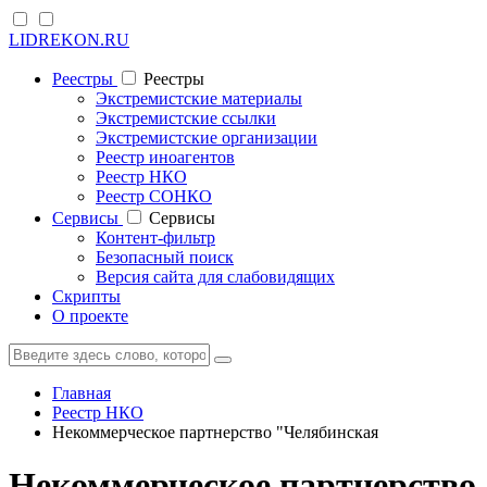
LIDREKON.RU
Реестры
Реестры
Экстремистские материалы
Экстремистские ссылки
Экстремистские организации
Реестр иноагентов
Реестр НКО
Реестр СОНКО
Cервисы
Cервисы
Контент-фильтр
Безопасный поиск
Версия сайта для слабовидящих
Скрипты
О проекте
Главная
Реестр НКО
Некоммерческое партнерство "Челябинская
Некоммерческое партнерство