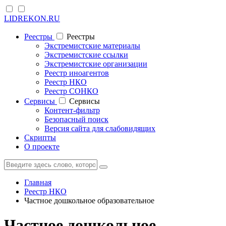
LIDREKON.RU
Реестры
Реестры
Экстремистские материалы
Экстремистские ссылки
Экстремистские организации
Реестр иноагентов
Реестр НКО
Реестр СОНКО
Cервисы
Cервисы
Контент-фильтр
Безопасный поиск
Версия сайта для слабовидящих
Скрипты
О проекте
Главная
Реестр НКО
Частное дошкольное образовательное
Частное дошкольное