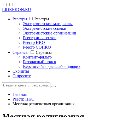
LIDREKON.RU
Реестры
Реестры
Экстремистские материалы
Экстремистские ссылки
Экстремистские организации
Реестр иноагентов
Реестр НКО
Реестр СОНКО
Cервисы
Cервисы
Контент-фильтр
Безопасный поиск
Версия сайта для слабовидящих
Скрипты
О проекте
Главная
Реестр НКО
Местная религиозная организация
Местная религиозная